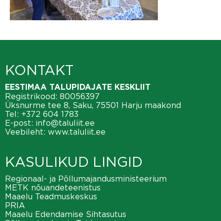
KONTAKT
EESTIMAA TALUPIDAJATE KESKLIIT
Registrikood: 80056397
Üksnurme tee 8, Saku, 75501 Harju maakond
Tel:
+372 604 1783
E-post:
info@taluliit.ee
Veebileht:
www.taluliit.ee
KASULIKUD LINGID
Regionaal- ja Põllumajandusministeerium
METK nõuandeteenistus
Maaelu Teadmuskeskus
PRIA
Maaelu Edendamise Sihtasutus