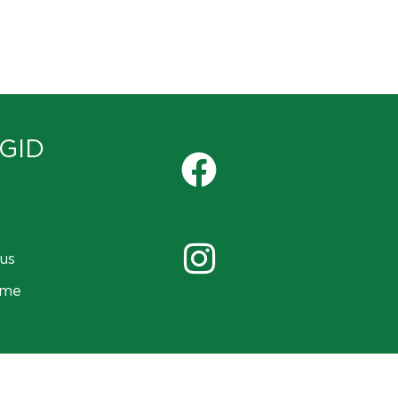
GID
us
ame