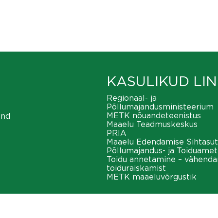
KASULIKUD LIN
Regionaal- ja
Põllumajandusministeerium
METK nõuandeteenistus
ond
Maaelu Teadmuskeskus
PRIA
Maaelu Edendamise Sihtasut
Põllumajandus- ja Toiduamet
Toidu annetamine – vähend
toiduraiskamist
METK maaeluvõrgustik