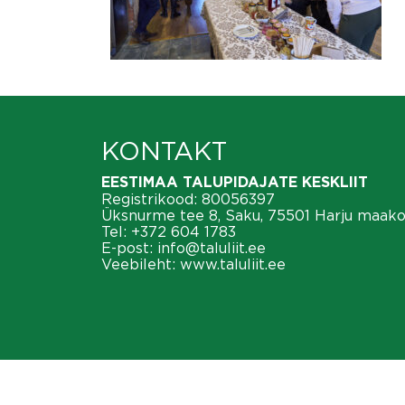
KONTAKT
EESTIMAA TALUPIDAJATE KESKLIIT
Registrikood: 80056397
Üksnurme tee 8, Saku, 75501 Harju maak
Tel:
+372 604 1783
E-post:
info@taluliit.ee
Veebileht:
www.taluliit.ee