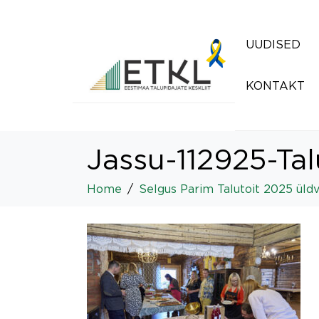
UUDISED
KONTAKT
Jassu-112925-Ta
Home
Selgus Parim Talutoit 2025 üldv