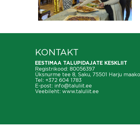
KONTAKT
EESTIMAA TALUPIDAJATE KESKLIIT
Registrikood: 80056397
Üksnurme tee 8, Saku, 75501 Harju maak
Tel:
+372 604 1783
E-post:
info@taluliit.ee
Veebileht:
www.taluliit.ee