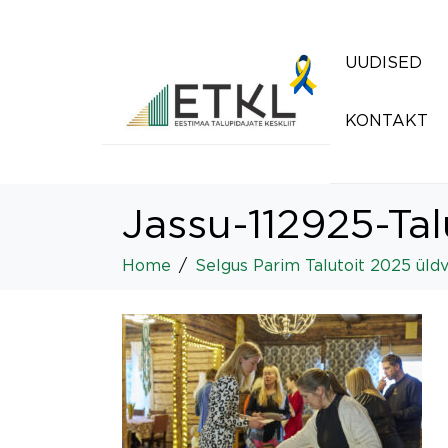
UUDISED
KONTAKT
Jassu-112925-Ta
Home
Selgus Parim Talutoit 2025 üldv