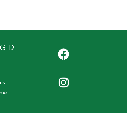
GID
us
ame