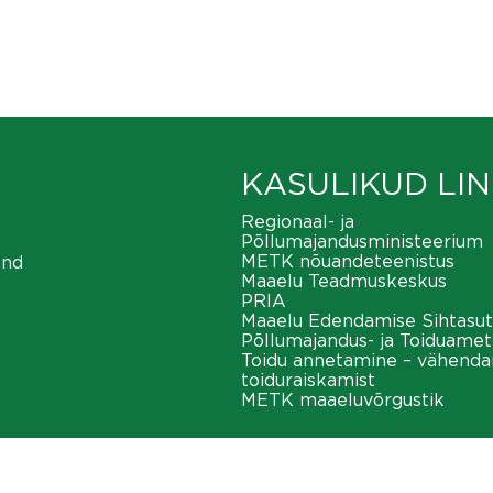
KASULIKUD LIN
Regionaal- ja
Põllumajandusministeerium
METK nõuandeteenistus
ond
Maaelu Teadmuskeskus
PRIA
Maaelu Edendamise Sihtasut
Põllumajandus- ja Toiduamet
Toidu annetamine – vähend
toiduraiskamist
METK maaeluvõrgustik