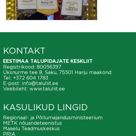
KONTAKT
EESTIMAA TALUPIDAJATE KESKLIIT
Registrikood: 80056397
Üksnurme tee 8, Saku, 75501 Harju maakond
Tel:
+372 604 1783
E-post:
info@taluliit.ee
Veebileht:
www.taluliit.ee
KASULIKUD LINGID
Regionaal- ja Põllumajandusministeerium
METK nõuandeteenistus
Maaelu Teadmuskeskus
PRIA