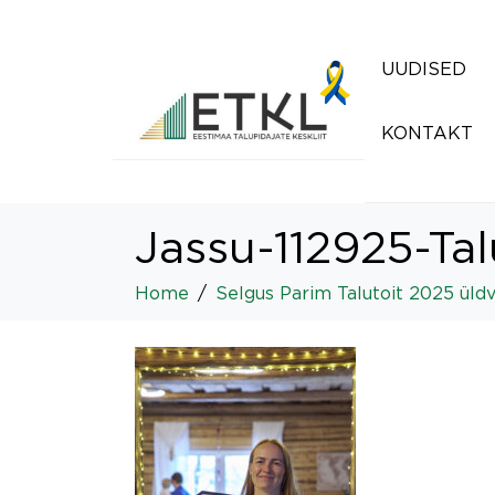
UUDISED
KONTAKT
Jassu-112925-Ta
Home
Selgus Parim Talutoit 2025 üldv