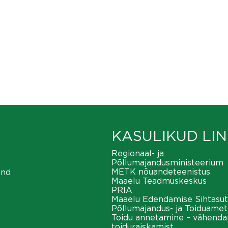
KASULIKUD LIN
Regionaal- ja
Põllumajandusministeerium
METK nõuandeteenistus
ond
Maaelu Teadmuskeskus
PRIA
Maaelu Edendamise Sihtasut
Põllumajandus- ja Toiduamet
Toidu annetamine – vähend
toiduraiskamist