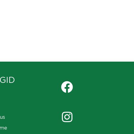
GID
us
ame