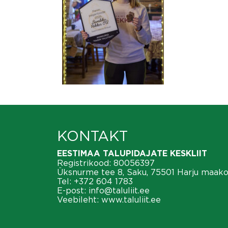
KONTAKT
EESTIMAA TALUPIDAJATE KESKLIIT
Registrikood: 80056397
Üksnurme tee 8, Saku, 75501 Harju maak
Tel:
+372 604 1783
E-post:
info@taluliit.ee
Veebileht:
www.taluliit.ee