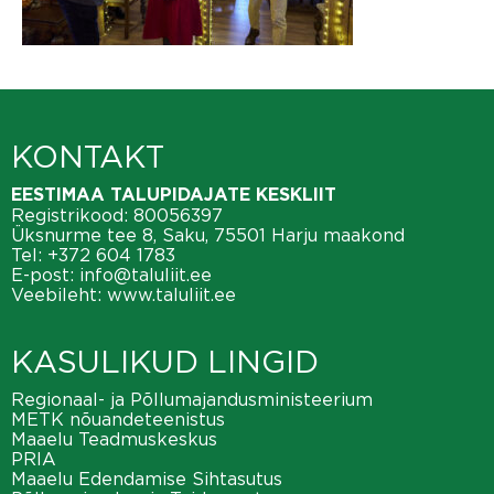
KONTAKT
EESTIMAA TALUPIDAJATE KESKLIIT
Registrikood: 80056397
Üksnurme tee 8, Saku, 75501 Harju maakond
Tel:
+372 604 1783
E-post:
info@taluliit.ee
Veebileht:
www.taluliit.ee
KASULIKUD LINGID
Regionaal- ja Põllumajandusministeerium
METK nõuandeteenistus
Maaelu Teadmuskeskus
PRIA
Maaelu Edendamise Sihtasutus