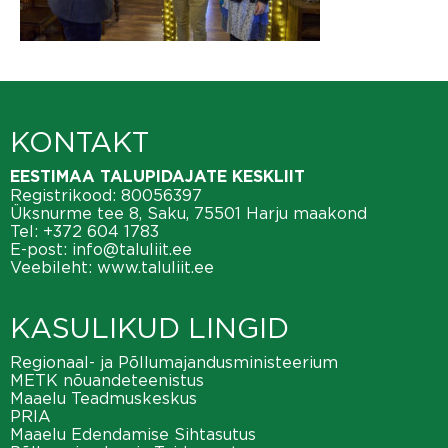
KONTAKT
EESTIMAA TALUPIDAJATE KESKLIIT
Registrikood: 80056397
Üksnurme tee 8, Saku, 75501 Harju maakond
Tel:
+372 604 1783
E-post:
info@taluliit.ee
Veebileht:
www.taluliit.ee
KASULIKUD LINGID
Regionaal- ja Põllumajandusministeerium
METK nõuandeteenistus
Maaelu Teadmuskeskus
PRIA
Maaelu Edendamise Sihtasutus