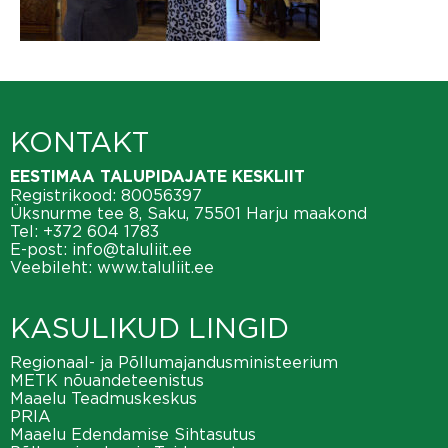
KONTAKT
EESTIMAA TALUPIDAJATE KESKLIIT
Registrikood: 80056397
Üksnurme tee 8, Saku, 75501 Harju maakond
Tel:
+372 604 1783
E-post:
info@taluliit.ee
Veebileht:
www.taluliit.ee
KASULIKUD LINGID
Regionaal- ja Põllumajandusministeerium
METK nõuandeteenistus
Maaelu Teadmuskeskus
PRIA
Maaelu Edendamise Sihtasutus