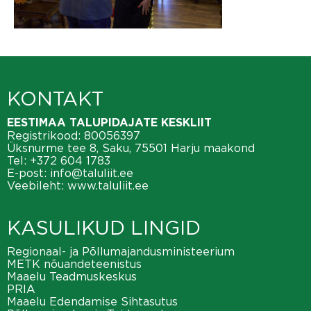
KONTAKT
EESTIMAA TALUPIDAJATE KESKLIIT
Registrikood: 80056397
Üksnurme tee 8, Saku, 75501 Harju maakond
Tel:
+372 604 1783
E-post:
info@taluliit.ee
Veebileht:
www.taluliit.ee
KASULIKUD LINGID
Regionaal- ja Põllumajandusministeerium
METK nõuandeteenistus
Maaelu Teadmuskeskus
PRIA
Maaelu Edendamise Sihtasutus