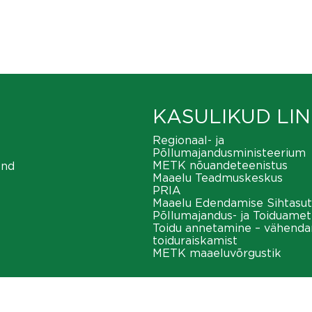
KASULIKUD LIN
Regionaal- ja
Põllumajandusministeerium
METK nõuandeteenistus
ond
Maaelu Teadmuskeskus
PRIA
Maaelu Edendamise Sihtasut
Põllumajandus- ja Toiduamet
Toidu annetamine – vähend
toiduraiskamist
METK maaeluvõrgustik