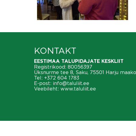
KONTAKT
EESTIMAA TALUPIDAJATE KESKLIIT
Registrikood: 80056397
Üksnurme tee 8, Saku, 75501 Harju maak
Tel:
+372 604 1783
E-post:
info@taluliit.ee
Veebileht:
www.taluliit.ee