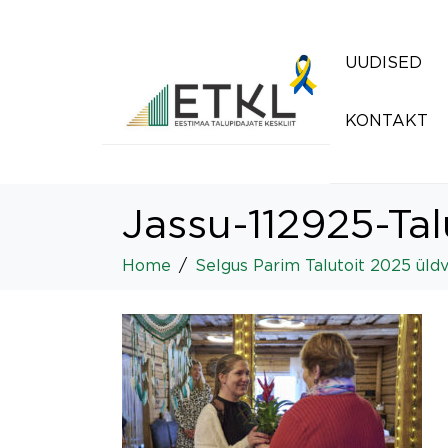
UUDISED
KONTAKT
Jassu-112925-Ta
Home
Selgus Parim Talutoit 2025 üldv