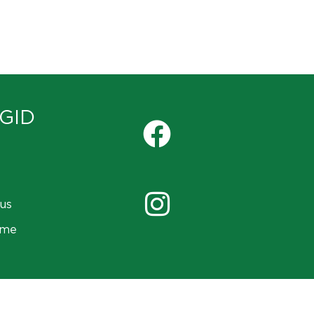
GID
us
ame