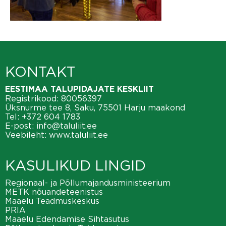
KONTAKT
EESTIMAA TALUPIDAJATE KESKLIIT
Registrikood: 80056397
Üksnurme tee 8, Saku, 75501 Harju maakond
Tel:
+372 604 1783
E-post:
info@taluliit.ee
Veebileht:
www.taluliit.ee
KASULIKUD LINGID
Regionaal- ja Põllumajandusministeerium
METK nõuandeteenistus
Maaelu Teadmuskeskus
PRIA
Maaelu Edendamise Sihtasutus