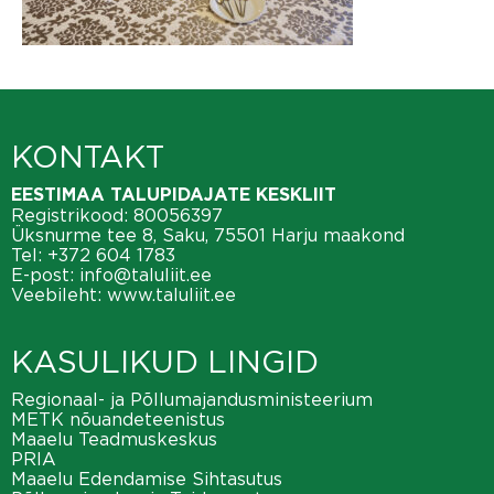
KONTAKT
EESTIMAA TALUPIDAJATE KESKLIIT
Registrikood: 80056397
Üksnurme tee 8, Saku, 75501 Harju maakond
Tel:
+372 604 1783
E-post:
info@taluliit.ee
Veebileht:
www.taluliit.ee
KASULIKUD LINGID
Regionaal- ja Põllumajandusministeerium
METK nõuandeteenistus
Maaelu Teadmuskeskus
PRIA
Maaelu Edendamise Sihtasutus