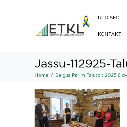
UUDISED
KONTAKT
Jassu-112925-Ta
Home
Selgus Parim Talutoit 2025 üldv