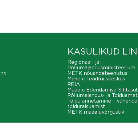
KASULIKUD LIN
Regionaal- ja
Põllumajandusministeerium
METK nõuandeteenistus
ond
Maaelu Teadmuskeskus
PRIA
Maaelu Edendamise Sihtasut
Põllumajandus- ja Toiduamet
Toidu annetamine – vähend
toiduraiskamist
METK maaeluvõrgustik