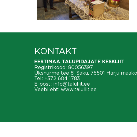
KONTAKT
EESTIMAA TALUPIDAJATE KESKLIIT
Registrikood: 80056397
Üksnurme tee 8, Saku, 75501 Harju maak
Tel:
+372 604 1783
E-post:
info@taluliit.ee
Veebileht:
www.taluliit.ee