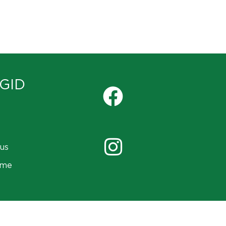
GID
us
ame