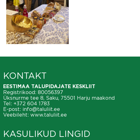
KONTAKT
EESTIMAA TALUPIDAJATE KESKLIIT
Registrikood: 80056397
Üksnurme tee 8, Saku, 75501 Harju maakond
Tel:
+372 604 1783
E-post:
info@taluliit.ee
Veebileht:
www.taluliit.ee
KASULIKUD LINGID