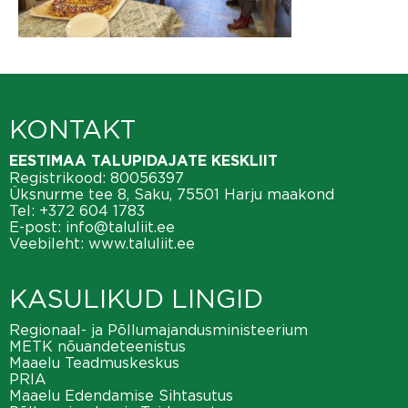
KONTAKT
EESTIMAA TALUPIDAJATE KESKLIIT
Registrikood: 80056397
Üksnurme tee 8, Saku, 75501 Harju maakond
Tel:
+372 604 1783
E-post:
info@taluliit.ee
Veebileht:
www.taluliit.ee
KASULIKUD LINGID
Regionaal- ja Põllumajandusministeerium
METK nõuandeteenistus
Maaelu Teadmuskeskus
PRIA
Maaelu Edendamise Sihtasutus