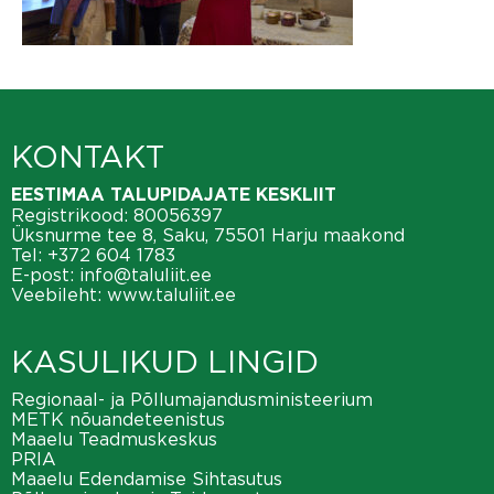
KONTAKT
EESTIMAA TALUPIDAJATE KESKLIIT
Registrikood: 80056397
Üksnurme tee 8, Saku, 75501 Harju maakond
Tel:
+372 604 1783
E-post:
info@taluliit.ee
Veebileht:
www.taluliit.ee
KASULIKUD LINGID
Regionaal- ja Põllumajandusministeerium
METK nõuandeteenistus
Maaelu Teadmuskeskus
PRIA
Maaelu Edendamise Sihtasutus