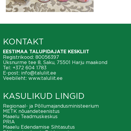
KONTAKT
EESTIMAA TALUPIDAJATE KESKLIIT
Registrikood: 80056397
Üksnurme tee 8, Saku, 75501 Harju maakond
Tel:
+372 604 1783
E-post:
info@taluliit.ee
Veebileht:
www.taluliit.ee
KASULIKUD LINGID
Regionaal- ja Põllumajandusministeerium
METK nõuandeteenistus
Maaelu Teadmuskeskus
PRIA
Maaelu Edendamise Sihtasutus