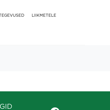
TEGEVUSED
LIIKMETELE
GID