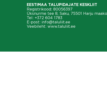
EESTIMAA TALUPIDAJATE KESKLIIT
Registrikood: 80056397
Üksnurme tee 8, Saku, 75501 Harju maak
Tel:
+372 604 1783
E-post:
info@taluliit.ee
Veebileht:
www.taluliit.ee