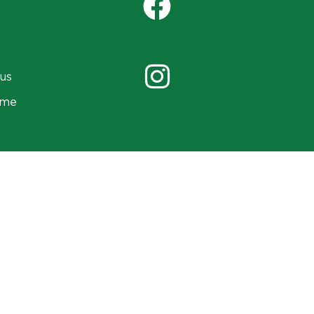
us
ame