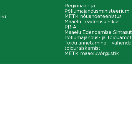
Regionaal- ja
Põllumajandusministeerium
METK nõuandeteenistus
ond
Maaelu Teadmuskeskus
PRIA
Maaelu Edendamise Sihtasut
Põllumajandus- ja Toiduamet
Toidu annetamine – vähend
toiduraiskamist
METK maaeluvõrgustik