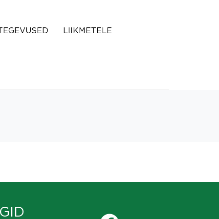
TEGEVUSED
LIIKMETELE
GID