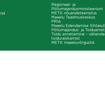
Regionaal- ja
Põllumajandusministeerium
METK nõuandeteenistus
ond
Maaelu Teadmuskeskus
PRIA
Maaelu Edendamise Sihtasut
Põllumajandus- ja Toiduamet
Toidu annetamine – vähend
toiduraiskamist
METK maaeluvõrgustik