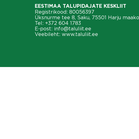
EESTIMAA TALUPIDAJATE KESKLIIT
Registrikood: 80056397
Üksnurme tee 8, Saku, 75501 Harju maak
Tel:
+372 604 1783
E-post:
info@taluliit.ee
Veebileht:
www.taluliit.ee