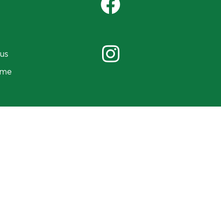
us
ame