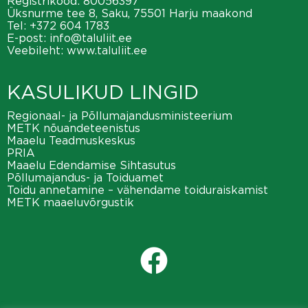
Registrikood: 80056397
Üksnurme tee 8, Saku, 75501 Harju maakond
Tel:
+372 604 1783
E-post:
info@taluliit.ee
Veebileht:
www.taluliit.ee
KASULIKUD LINGID
Regionaal- ja Põllumajandusministeerium
METK nõuandeteenistus
Maaelu Teadmuskeskus
PRIA
Maaelu Edendamise Sihtasutus
Põllumajandus- ja Toiduamet
Toidu annetamine – vähendame toiduraiskamist
METK maaeluvõrgustik