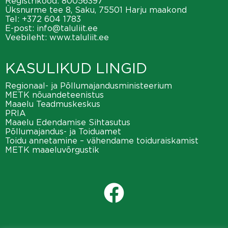
Registrikood: 80056397
Üksnurme tee 8, Saku, 75501 Harju maakond
Tel:
+372 604 1783
E-post:
info@taluliit.ee
Veebileht:
www.taluliit.ee
KASULIKUD LINGID
Regionaal- ja Põllumajandusministeerium
METK nõuandeteenistus
Maaelu Teadmuskeskus
PRIA
Maaelu Edendamise Sihtasutus
Põllumajandus- ja Toiduamet
Toidu annetamine – vähendame toiduraiskamist
METK maaeluvõrgustik