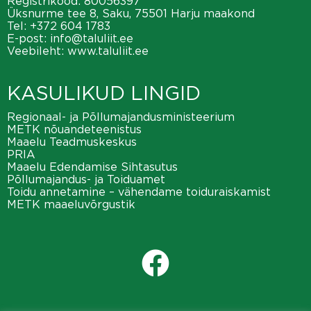
Registrikood: 80056397
Üksnurme tee 8, Saku, 75501 Harju maakond
Tel:
+372 604 1783
E-post:
info@taluliit.ee
Veebileht:
www.taluliit.ee
KASULIKUD LINGID
Regionaal- ja Põllumajandusministeerium
METK nõuandeteenistus
Maaelu Teadmuskeskus
PRIA
Maaelu Edendamise Sihtasutus
Põllumajandus- ja Toiduamet
Toidu annetamine – vähendame toiduraiskamist
METK maaeluvõrgustik