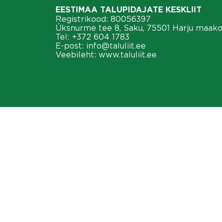
EESTIMAA TALUPIDAJATE KESKLIIT
Registrikood: 80056397
Üksnurme tee 8, Saku, 75501 Harju maak
Tel:
+372 604 1783
E-post:
info@taluliit.ee
Veebileht:
www.taluliit.ee