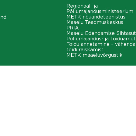
Regionaal- ja
Põllumajandusministeerium
METK nõuandeteenistus
ond
Maaelu Teadmuskeskus
PRIA
Maaelu Edendamise Sihtasut
Põllumajandus- ja Toiduamet
Toidu annetamine – vähend
toiduraiskamist
METK maaeluvõrgustik