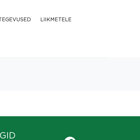
TEGEVUSED
LIIKMETELE
GID