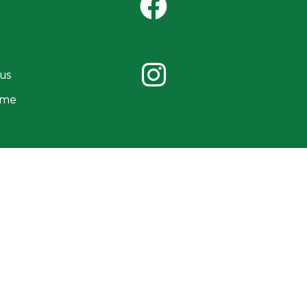
us
ame