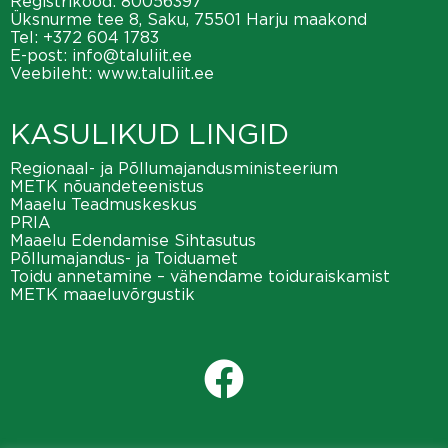
Registrikood: 80056397
Üksnurme tee 8, Saku, 75501 Harju maakond
Tel:
+372 604 1783
E-post:
info@taluliit.ee
Veebileht:
www.taluliit.ee
KASULIKUD LINGID
Regionaal- ja Põllumajandusministeerium
METK nõuandeteenistus
Maaelu Teadmuskeskus
PRIA
Maaelu Edendamise Sihtasutus
Põllumajandus- ja Toiduamet
Toidu annetamine – vähendame toiduraiskamist
METK maaeluvõrgustik