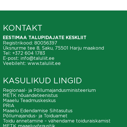
KONTAKT
EESTIMAA TALUPIDAJATE KESKLIIT
Registrikood: 80056397
Üksnurme tee 8, Saku, 75501 Harju maakond
Tel:
+372 604 1783
E-post:
info@taluliit.ee
Veebileht:
www.taluliit.ee
KASULIKUD LINGID
Regionaal- ja Põllumajandusministeerium
METK nõuandeteenistus
Maaelu Teadmuskeskus
PRIA
Maaelu Edendamise Sihtasutus
Põllumajandus- ja Toiduamet
Toidu annetamine – vähendame toiduraiskamist
METK maaeluvõrgustik