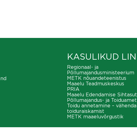
KASULIKUD LIN
Regionaal- ja
Põllumajandusministeerium
METK nõuandeteenistus
ond
Maaelu Teadmuskeskus
PRIA
Maaelu Edendamise Sihtasut
Põllumajandus- ja Toiduamet
Toidu annetamine – vähend
toiduraiskamist
METK maaeluvõrgustik