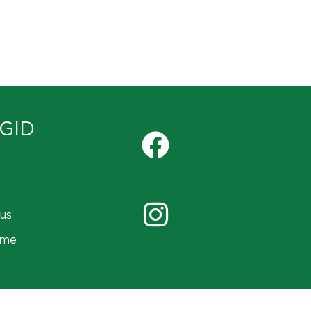
GID
us
ame