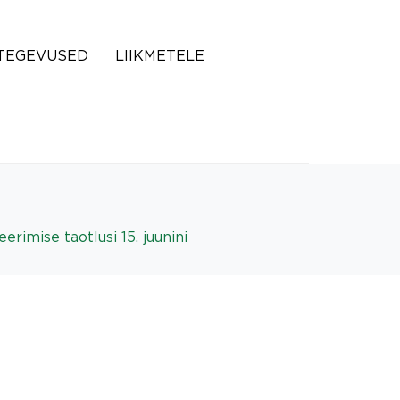
TEGEVUSED
LIIKMETELE
rimise taotlusi 15. juunini