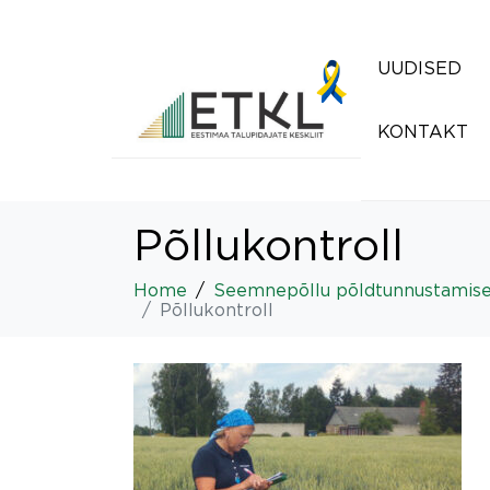
UUDISED
KONTAKT
Põllukontroll
Home
Seemnepõllu põldtunnustamise tao
Põllukontroll