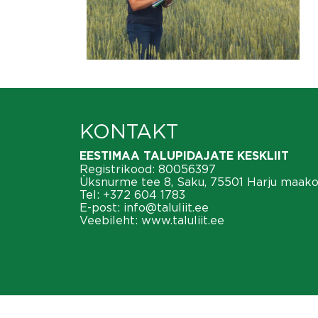
KONTAKT
EESTIMAA TALUPIDAJATE KESKLIIT
Registrikood: 80056397
Üksnurme tee 8, Saku, 75501 Harju maak
Tel:
+372 604 1783
E-post:
info@taluliit.ee
Veebileht:
www.taluliit.ee