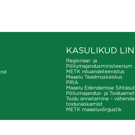
KASULIKUD LIN
Regionaal- ja
Põllumajandusministeerium
METK nõuandeteenistus
ond
Maaelu Teadmuskeskus
PRIA
Maaelu Edendamise Sihtasut
Põllumajandus- ja Toiduamet
Toidu annetamine – vähend
toiduraiskamist
METK maaeluvõrgustik