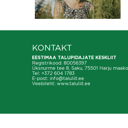
KONTAKT
EESTIMAA TALUPIDAJATE KESKLIIT
Registrikood: 80056397
Üksnurme tee 8, Saku, 75501 Harju maak
Tel:
+372 604 1783
E-post:
info@taluliit.ee
Veebileht:
www.taluliit.ee