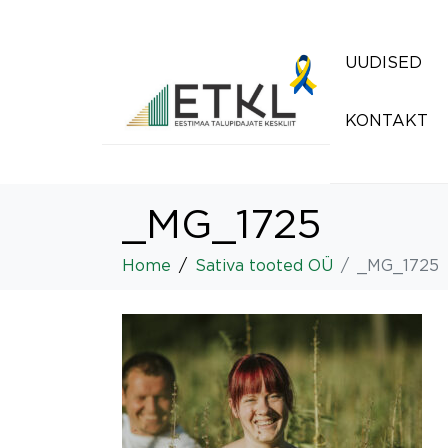
UUDISED
KONTAKT
_MG_1725
Home
Sativa tooted OÜ
_MG_1725