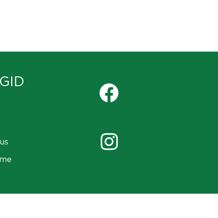
GID
us
ame