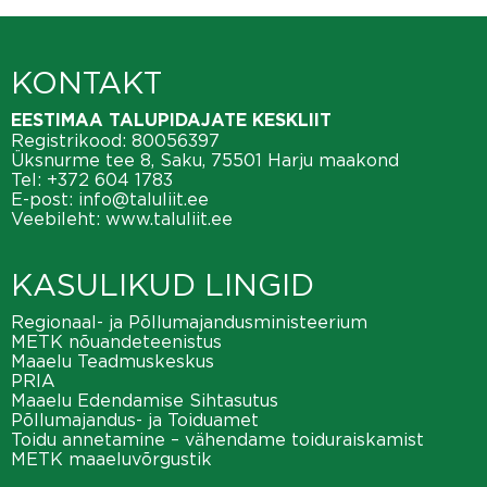
KONTAKT
EESTIMAA TALUPIDAJATE KESKLIIT
Registrikood: 80056397
Üksnurme tee 8, Saku, 75501 Harju maakond
Tel:
+372 604 1783
E-post:
info@taluliit.ee
Veebileht:
www.taluliit.ee
KASULIKUD LINGID
Regionaal- ja Põllumajandusministeerium
METK nõuandeteenistus
Maaelu Teadmuskeskus
PRIA
Maaelu Edendamise Sihtasutus
Põllumajandus- ja Toiduamet
Toidu annetamine – vähendame toiduraiskamist
METK maaeluvõrgustik