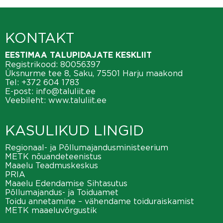
KONTAKT
EESTIMAA TALUPIDAJATE KESKLIIT
Registrikood: 80056397
Üksnurme tee 8, Saku, 75501 Harju maakond
Tel:
+372 604 1783
E-post:
info@taluliit.ee
Veebileht:
www.taluliit.ee
KASULIKUD LINGID
Regionaal- ja Põllumajandusministeerium
METK nõuandeteenistus
Maaelu Teadmuskeskus
PRIA
Maaelu Edendamise Sihtasutus
Põllumajandus- ja Toiduamet
Toidu annetamine – vähendame toiduraiskamist
METK maaeluvõrgustik