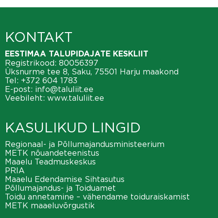
KONTAKT
EESTIMAA TALUPIDAJATE KESKLIIT
Registrikood: 80056397
Üksnurme tee 8, Saku, 75501 Harju maakond
Tel:
+372 604 1783
E-post:
info@taluliit.ee
Veebileht:
www.taluliit.ee
KASULIKUD LINGID
Regionaal- ja Põllumajandusministeerium
METK nõuandeteenistus
Maaelu Teadmuskeskus
PRIA
Maaelu Edendamise Sihtasutus
Põllumajandus- ja Toiduamet
Toidu annetamine – vähendame toiduraiskamist
METK maaeluvõrgustik