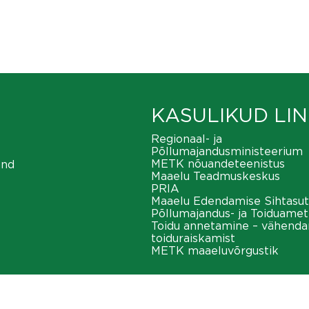
KASULIKUD LIN
Regionaal- ja
Põllumajandusministeerium
METK nõuandeteenistus
ond
Maaelu Teadmuskeskus
PRIA
Maaelu Edendamise Sihtasut
Põllumajandus- ja Toiduamet
Toidu annetamine – vähend
toiduraiskamist
METK maaeluvõrgustik