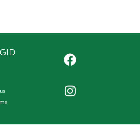
GID
us
ame