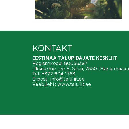
KONTAKT
EESTIMAA TALUPIDAJATE KESKLIIT
Registrikood: 80056397
Üksnurme tee 8, Saku, 75501 Harju maak
Tel:
+372 604 1783
E-post:
info@taluliit.ee
Veebileht:
www.taluliit.ee