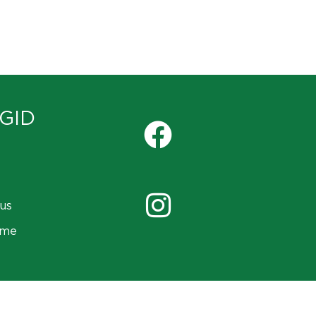
GID
us
ame