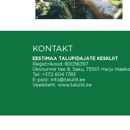
KONTAKT
EESTIMAA TALUPIDAJATE KESKLIIT
Registrikood: 80056397
Üksnurme tee 8, Saku, 75501 Harju maak
Tel:
+372 604 1783
E-post:
info@taluliit.ee
Veebileht:
www.taluliit.ee