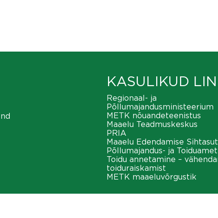
KASULIKUD LIN
Regionaal- ja
Põllumajandusministeerium
METK nõuandeteenistus
ond
Maaelu Teadmuskeskus
PRIA
Maaelu Edendamise Sihtasut
Põllumajandus- ja Toiduamet
Toidu annetamine – vähend
toiduraiskamist
METK maaeluvõrgustik