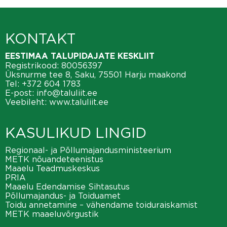
KONTAKT
EESTIMAA TALUPIDAJATE KESKLIIT
Registrikood: 80056397
Üksnurme tee 8, Saku, 75501 Harju maakond
Tel:
+372 604 1783
E-post:
info@taluliit.ee
Veebileht:
www.taluliit.ee
KASULIKUD LINGID
Regionaal- ja Põllumajandusministeerium
METK nõuandeteenistus
Maaelu Teadmuskeskus
PRIA
Maaelu Edendamise Sihtasutus
Põllumajandus- ja Toiduamet
Toidu annetamine – vähendame toiduraiskamist
METK maaeluvõrgustik