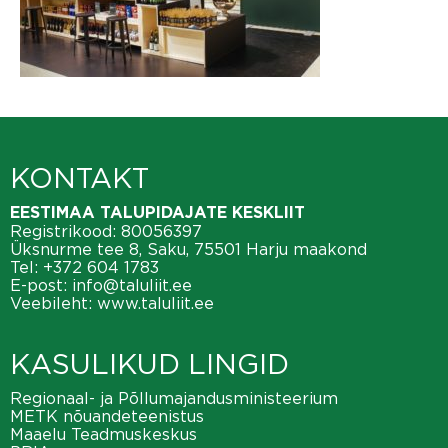
KONTAKT
EESTIMAA TALUPIDAJATE KESKLIIT
Registrikood: 80056397
Üksnurme tee 8, Saku, 75501 Harju maakond
Tel:
+372 604 1783
E-post:
info@taluliit.ee
Veebileht:
www.taluliit.ee
KASULIKUD LINGID
Regionaal- ja Põllumajandusministeerium
METK nõuandeteenistus
Maaelu Teadmuskeskus