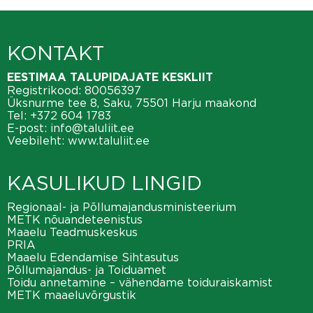
KONTAKT
EESTIMAA TALUPIDAJATE KESKLIIT
Registrikood: 80056397
Üksnurme tee 8, Saku, 75501 Harju maakond
Tel:
+372 604 1783
E-post:
info@taluliit.ee
Veebileht:
www.taluliit.ee
KASULIKUD LINGID
Regionaal- ja Põllumajandusministeerium
METK nõuandeteenistus
Maaelu Teadmuskeskus
PRIA
Maaelu Edendamise Sihtasutus
Põllumajandus- ja Toiduamet
Toidu annetamine – vähendame toiduraiskamist
METK maaeluvõrgustik