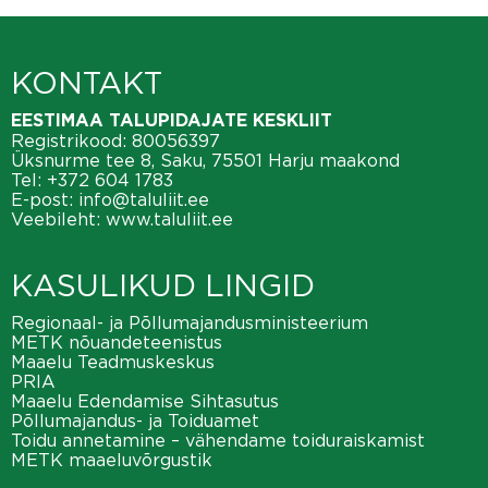
KONTAKT
EESTIMAA TALUPIDAJATE KESKLIIT
Registrikood: 80056397
Üksnurme tee 8, Saku, 75501 Harju maakond
Tel:
+372 604 1783
E-post:
info@taluliit.ee
Veebileht:
www.taluliit.ee
KASULIKUD LINGID
Regionaal- ja Põllumajandusministeerium
METK nõuandeteenistus
Maaelu Teadmuskeskus
PRIA
Maaelu Edendamise Sihtasutus
Põllumajandus- ja Toiduamet
Toidu annetamine – vähendame toiduraiskamist
METK maaeluvõrgustik