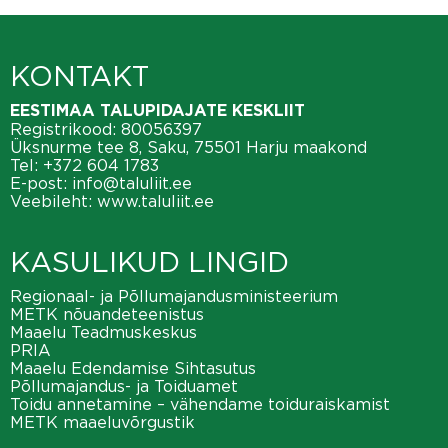
KONTAKT
EESTIMAA TALUPIDAJATE KESKLIIT
Registrikood: 80056397
Üksnurme tee 8, Saku, 75501 Harju maakond
Tel:
+372 604 1783
E-post:
info@taluliit.ee
Veebileht:
www.taluliit.ee
KASULIKUD LINGID
Regionaal- ja Põllumajandusministeerium
METK nõuandeteenistus
Maaelu Teadmuskeskus
PRIA
Maaelu Edendamise Sihtasutus
Põllumajandus- ja Toiduamet
Toidu annetamine – vähendame toiduraiskamist
METK maaeluvõrgustik