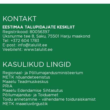
KONTAKT
EESTIMAA TALUPIDAJATE KESKLIIT
Registrikood: 80056397
Üksnurme tee 8, Saku, 75501 Harju maakond
Tel:
+372 604 1783
E-post:
info@taluliit.ee
Veebileht:
www.taluliit.ee
KASULIKUD LINGID
Regionaal- ja Põllumajandusministeerium
METK nõuandeteenistus
Maaelu Teadmuskeskus
PRIA
Maaelu Edendamise Sihtasutus
Põllumajandus- ja Toiduamet
Toidu annetamine – vähendame toiduraiskamist
METK maaeluvõrgustik