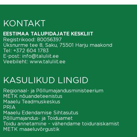
KONTAKT
EESTIMAA TALUPIDAJATE KESKLIIT
Registrikood: 80056397
Üksnurme tee 8, Saku, 75501 Harju maakond
Tel:
+372 604 1783
E-post:
info@taluliit.ee
Veebileht:
www.taluliit.ee
KASULIKUD LINGID
Regionaal- ja Põllumajandusministeerium
METK nõuandeteenistus
Maaelu Teadmuskeskus
PRIA
Maaelu Edendamise Sihtasutus
Põllumajandus- ja Toiduamet
Toidu annetamine – vähendame toiduraiskamist
METK maaeluvõrgustik