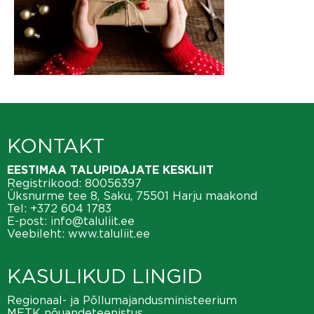
KONTAKT
EESTIMAA TALUPIDAJATE KESKLIIT
Registrikood: 80056397
Üksnurme tee 8, Saku, 75501 Harju maakond
Tel:
+372 604 1783
E-post:
info@taluliit.ee
Veebileht:
www.taluliit.ee
KASULIKUD LINGID
Regionaal- ja Põllumajandusministeerium
METK nõuandeteenistus