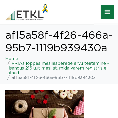
af15a58f-4f26-466a-
95b7-1119b939430a
Home
PRIAs lõppes mesilasperede arvu teatamine –
lisandus 216 uut mesilat, mida varem registris ei
olnud
af15a58f-4f26-466a-95b7-1119b939430a