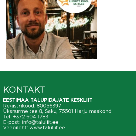
KONTAKT
EESTIMAA TALUPIDAJATE KESKLIIT
Registrikood: 80056397
Üksnurme tee 8, Saku, 75501 Harju maakond
Tel:
+372 604 1783
E-post:
info@taluliit.ee
Veebileht:
www.taluliit.ee