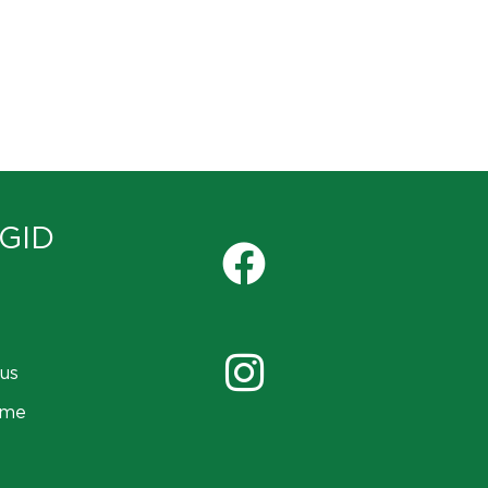
GID
us
ame