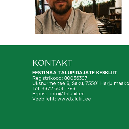
KONTAKT
EESTIMAA TALUPIDAJATE KESKLIIT
Registrikood: 80056397
Üksnurme tee 8, Saku, 75501 Harju maak
Tel:
+372 604 1783
E-post:
info@taluliit.ee
Veebileht:
www.taluliit.ee