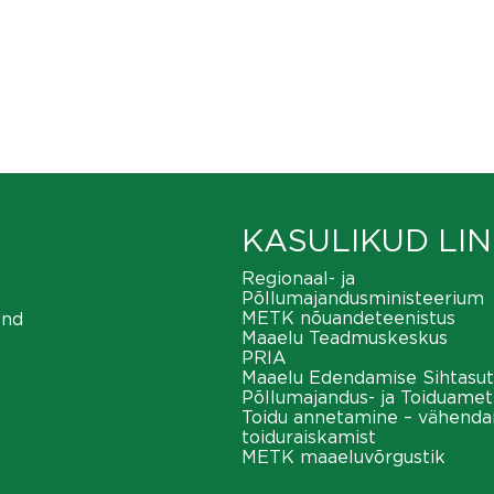
KASULIKUD LIN
Regionaal- ja
Põllumajandusministeerium
METK nõuandeteenistus
ond
Maaelu Teadmuskeskus
PRIA
Maaelu Edendamise Sihtasut
Põllumajandus- ja Toiduamet
Toidu annetamine – vähend
toiduraiskamist
METK maaeluvõrgustik