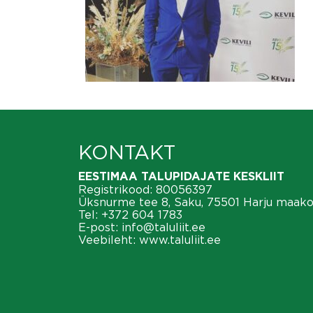
KONTAKT
EESTIMAA TALUPIDAJATE KESKLIIT
Registrikood: 80056397
Üksnurme tee 8, Saku, 75501 Harju maak
Tel:
+372 604 1783
E-post:
info@taluliit.ee
Veebileht:
www.taluliit.ee