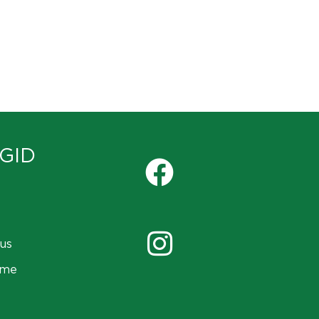
GID
us
ame