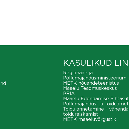
KASULIKUD LIN
Regionaal- ja
Põllumajandusministeerium
METK nõuandeteenistus
ond
Maaelu Teadmuskeskus
PRIA
Maaelu Edendamise Sihtasut
Põllumajandus- ja Toiduamet
Toidu annetamine – vähend
toiduraiskamist
METK maaeluvõrgustik