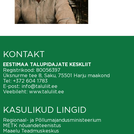
KONTAKT
EESTIMAA TALUPIDAJATE KESKLIIT
Registrikood: 80056397
Üksnurme tee 8, Saku, 75501 Harju maakond
Tel:
+372 604 1783
E-post:
info@taluliit.ee
Veebileht:
www.taluliit.ee
KASULIKUD LINGID
Regionaal- ja Põllumajandusministeerium
METK nõuandeteenistus
Maaelu Teadmuskeskus