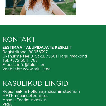
KONTAKT
EESTIMAA TALUPIDAJATE KESKLIIT
Registrikood: 80056397
Üksnurme tee 8, Saku, 75501 Harju maakond
Tel:
+372 604 1783
E-post:
info@taluliit.ee
Veebileht:
www.taluliit.ee
KASULIKUD LINGID
Regionaal- ja Põllumajandusministeerium
METK nõuandeteenistus
Maaelu Teadmuskeskus
PRIA