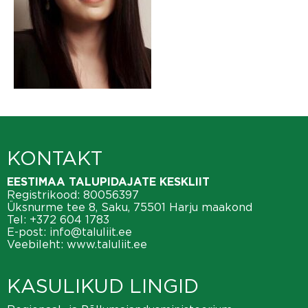
KONTAKT
EESTIMAA TALUPIDAJATE KESKLIIT
Registrikood: 80056397
Üksnurme tee 8, Saku, 75501 Harju maakond
Tel:
+372 604 1783
E-post:
info@taluliit.ee
Veebileht:
www.taluliit.ee
KASULIKUD LINGID