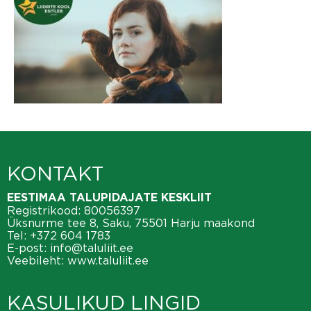
KONTAKT
EESTIMAA TALUPIDAJATE KESKLIIT
Registrikood: 80056397
Üksnurme tee 8, Saku, 75501 Harju maakond
Tel:
+372 604 1783
E-post:
info@taluliit.ee
Veebileht:
www.taluliit.ee
KASULIKUD LINGID