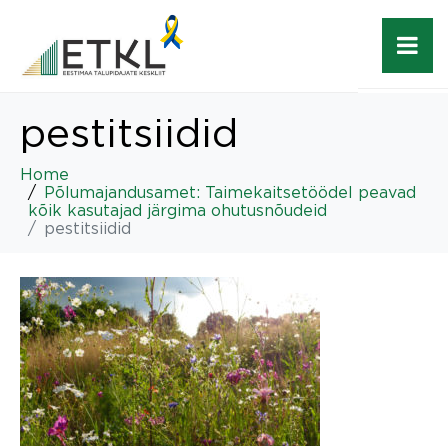
pestitsiidid
Home
Põlumajandusamet: Taimekaitsetöödel peavad
kõik kasutajad järgima ohutusnõudeid
pestitsiidid