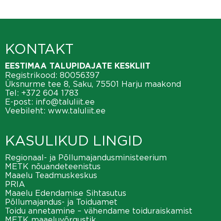
KONTAKT
EESTIMAA TALUPIDAJATE KESKLIIT
Registrikood: 80056397
Üksnurme tee 8, Saku, 75501 Harju maakond
Tel:
+372 604 1783
E-post:
info@taluliit.ee
Veebileht:
www.taluliit.ee
KASULIKUD LINGID
Regionaal- ja Põllumajandusministeerium
METK nõuandeteenistus
Maaelu Teadmuskeskus
PRIA
Maaelu Edendamise Sihtasutus
Põllumajandus- ja Toiduamet
Toidu annetamine – vähendame toiduraiskamist
METK maaeluvõrgustik