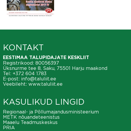
KONTAKT
EESTIMAA TALUPIDAJATE KESKLIIT
Registrikood: 80056397
Üksnurme tee 8, Saku, 75501 Harju maakond
Tel:
+372 604 1783
E-post:
info@taluliit.ee
Veebileht:
www.taluliit.ee
KASULIKUD LINGID
Regionaal- ja Põllumajandusministeerium
METK nõuandeteenistus
Maaelu Teadmuskeskus
PRIA