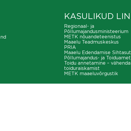
KASULIKUD LIN
Regionaal- ja
Põllumajandusministeerium
METK nõuandeteenistus
ond
Maaelu Teadmuskeskus
PRIA
Maaelu Edendamise Sihtasut
Põllumajandus- ja Toiduamet
Toidu annetamine – vähend
toiduraiskamist
METK maaeluvõrgustik