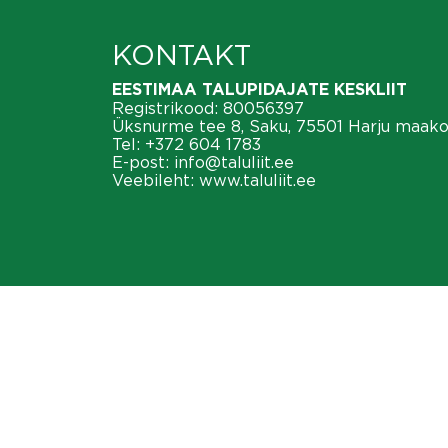
KONTAKT
EESTIMAA TALUPIDAJATE KESKLIIT
Registrikood: 80056397
Üksnurme tee 8, Saku, 75501 Harju maak
Tel:
+372 604 1783
E-post:
info@taluliit.ee
Veebileht:
www.taluliit.ee