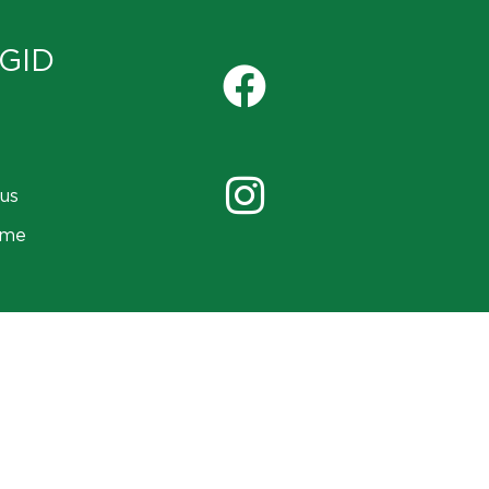
GID
us
ame