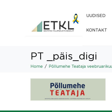
UUDISED
KONTAKT
PT _päis_digi
Home
Põllumehe Teataja veebruariku